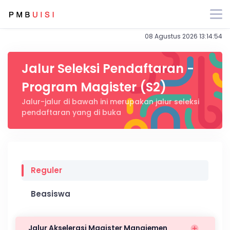
LOGIN/DAFTAR
ID Indonesia
08 Agustus 2026 13:14:54
Jalur Seleksi Pendaftaran -
Program Magister (S2)
Jalur-jalur di bawah ini merupakan jalur seleksi
pendaftaran yang di buka
Reguler
Beasiswa
Jalur Akselerasi Magister Manajemen